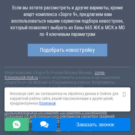
Если вы хотите рассмотреть и другие варианты, кроме
апарт-комплекса «Зорге 9», предлагаем вам
воспользоваться нашим сервисом подбора новостроек,
который позволяет выбрать из базы 665 ЖК в МСК и МО
по 4 ключевым параметрам
Подобрать новостройку
Апарт-комплекс «Зорге 9»
Россия
Москва
Москва,
zorge-
9.novopoisk.msk.ru
Купить апартаменты в новом апарт-комплексе
«Зорге 9» от «St Michael» в Хорошевском районе. Апартаменты
различных планировок от 11.94 млн рублей!
Используя сайт, вы соглашаетесь на обработку данных в Cookies для
Новостройки Санкт-Петербурга
Новостройки Москвы
корректной работы сайта, вашей персонализации и других целей,
Информация на сайте взята из открытых источников, не является
предусмотренных
Политикой
публичной офертой и распространяется для ознакомления.
Пользовательское соглашение
Соглашение о размещении
Пояснение об информационно-рекламном характере сведений
Политика конфиденциальности
Заказать звонок
По всем вопросам, связанным с актуальностью информации на
портале, пишите на эл.почту
content@novostroy-gid.ru