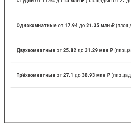
Студии
от
11.94
до
15 млн ₽
(площадью от 27 до
Однокомнатные
от
17.94
до
21.35 млн ₽
(площа
Двухкомнатные
от
25.82
до
31.29 млн ₽
(площа
Трёхкомнатные
от
27.1
до
38.93 млн ₽
(площад