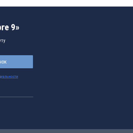
ге 9»
уту
нок
циальности